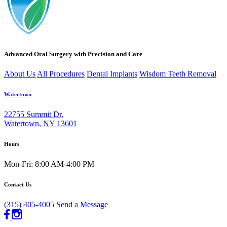
Advanced Oral Surgery with Precision and Care
About Us
All Procedures
Dental Implants
Wisdom Teeth Removal
Watertown
22755 Summit Dr,
Watertown, NY 13601
Hours
Mon-Fri: 8:00 AM-4:00 PM
Contact Us
(315) 405-4005
Send a Message